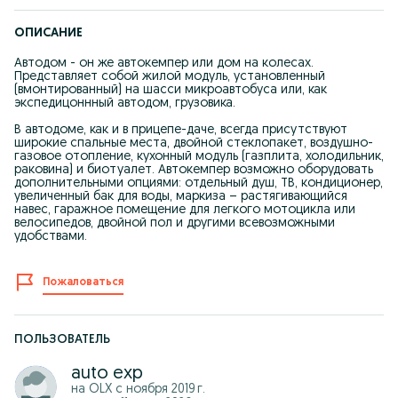
ОПИСАНИЕ
Автодом - он же автокемпер или дом на колесах.
Представляет собой жилой модуль, установленный
(вмонтированный) на шасси микроавтобуса или, как
экспедицоннный автодом, грузовика.
В автодоме, как и в прицепе-даче, всегда присутствуют
широкие спальные места, двойной стеклопакет, воздушно-
газовое отопление, кухонный модуль (газплита, холодильник,
раковина) и биотуалет. Автокемпер возможно оборудовать
дополнительными опциями: отдельный душ, ТВ, кондиционер,
увеличенный бак для воды, маркиза – растягивающийся
навес, гаражное помещение для легкого мотоцикла или
велосипедов, двойной пол и другими всевозможными
удобствами.
Пожаловаться
ПОЛЬЗОВАТЕЛЬ
auto exp
на OLX с
ноября 2019 г.