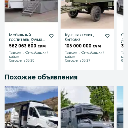
Мобильный
Кунг, вахтовка ,
Cam
госпиталь, Кучма
бытовка
дом
шифохона, Kochma
ko'
562 063 600 сум
105 000 000 сум
31
shifoxona, Клиника
при
Ташкент, Юнусабадский
Ташкент, Юнусабадский
Таш
район
район
рай
Сегодня в 05:28
Сегодня в 05:27
06 а
Похожие объявления