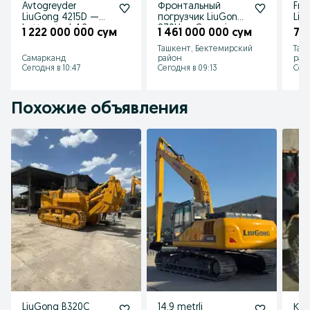
Avtogreyder
Фронтальный
Fro
LiuGong 4215D —
погрузчик LiuGong
Liu
katta otval 4,2m,
870H — Cummins,
— o
1 222 000 000 сум
1 461 000 000 сум
72
og‘ir ishlar uchun
автомат ZF
Ташкент, Бектемирский
Таш
Самарканд
район
рай
Сегодня в 10:47
Сегодня в 09:13
Сего
Похожие объявления
LiuGong B320C
14,9 metrli
Ка