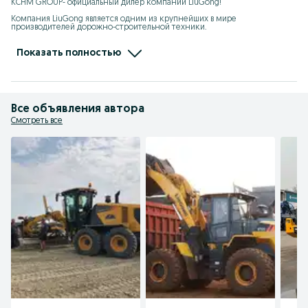
KCHM GROUP- официальный дилер компании LiuGong! 

Компания LiuGong является одним из крупнейших в мире 
производителей дорожно-строительной техники.

- широкий ассортимент техники в наличии и под заказ

- гарантия до 2х лет 

Показать полностью
- продажа, запчасти, выездной сервис

- кредит/лизинг/рассрочка
Все объявления автора
Смотреть все