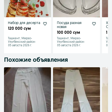
Набор для десерта
Посуда разная
Хле
новая
CM 
120 000 сум
100 000 сум
1 1
Ташкент, Мирзо-
Ташкент, Мирзо-
Таш
Улугбекский район
Улугбекский район
Улу
05 августа 2026 г.
05 августа 2026 г.
05 а
Похожие объявления