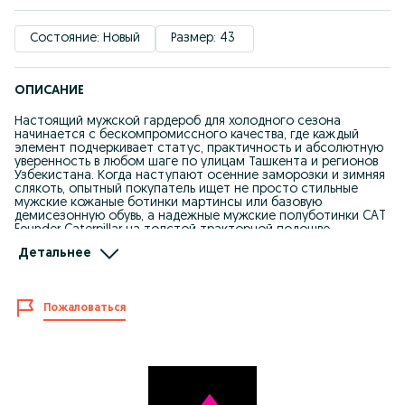
Состояние: Новый
Размер: 43 
ОПИСАНИЕ
Настоящий мужской гардероб для холодного сезона
начинается с бескомпромиссного качества, где каждый
элемент подчеркивает статус, практичность и абсолютную
уверенность в любом шаге по улицам Ташкента и регионов
Узбекистана. Когда наступают осенние заморозки и зимняя
слякоть, опытный покупатель ищет не просто стильные
мужские кожаные ботинки мартинсы или базовую
демисезонную обувь, а надежные мужские полуботинки CAT
Founder Caterpillar на толстой тракторной подошве,
способные легко конкурировать с легендарными моделями
Детальнее
от Timberland, Salomon, Merrell, Columbia и The North Face.
Данная пара, созданная из 100% натуральной бычьей кожи
премиального класса, представляет собой идеальное
сочетание монументальной прочности и брутального стиля,
Пожаловаться
который одинаково гармонично смотрится как под
классические брюки, так и под повседневные джинсы,
спортивные штаны, плотные зимние худи, толстовки,
джемперы или ветровки. Высококлассная конструкция со
строчечно-прошивным методом Strobel гарантирует
невероятную гибкость стопы и феноменальную
долговечность изделия, превосходя стандартную