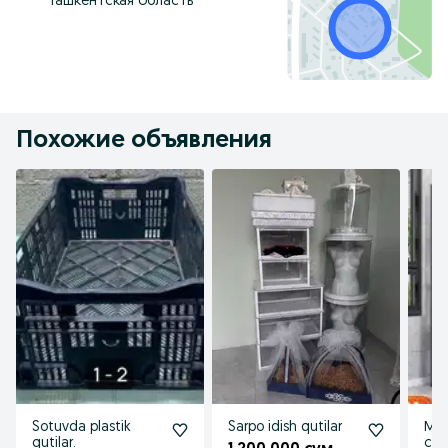
Ташкентская область
Похожие объявления
Sotuvda plastik
Sarpo idish qutilar
Ме
qutilar.
сте