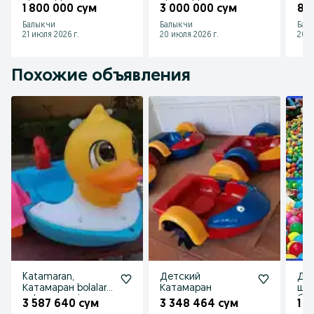
o'yingohlar
o'yingohlar
o'y
1 800 000 сум
3 000 000 сум
8 
Балыкчи
Балыкчи
Бал
21 июля 2026 г.
20 июля 2026 г.
20 и
Похожие объявления
Katamaran,
Детский
Дет
Катамаран bolalar
Катамаран
шар
uchun, yangi
бас
3 587 640 сум
3 348 464 сум
1 0
upakovka
пл