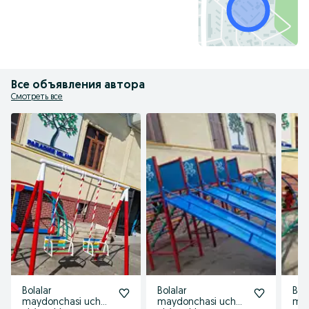
Все объявления автора
Смотреть все
Bolalar
Bolalar
Bola
maydonchasi uchun
maydonchasi uchun
may