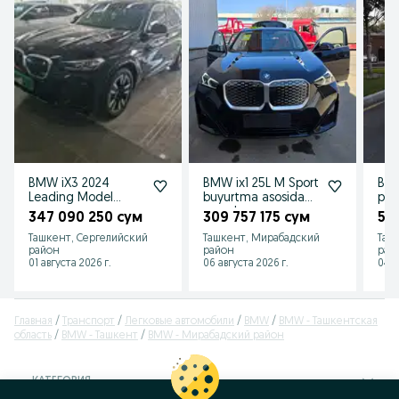
BMW iX3 2024
BMW ix1 25L M Sport
BMW
Leading Model
buyurtma asosida
pak
электричка
na zakaz
347 090 250 сум
309 757 175 сум
51
Ташкент, Сергелийский
Ташкент, Мирабадский
Таш
район
район
рай
01 августа 2026 г.
06 августа 2026 г.
04 а
Главная
Транспорт
Легковые автомобили
BMW
BMW - Ташкентская
область
BMW - Ташкент
BMW - Мирабадский район
КАТЕГОРИЯ