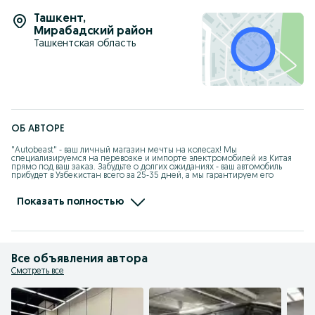
Ташкент
,
Мирабадский район
Ташкентская область
ОБ АВТОРЕ
"Autobeast" - ваш личный магазин мечты на колесах! Мы 
специализируемся на перевозке и импорте электромобилей из Китая 
прямо под ваш заказ. Забудьте о долгих ожиданиях - ваш автомобиль 
прибудет в Узбекистан всего за 25-35 дней, а мы гарантируем его 
сохранность и предоставляем щедрые скидки а также гарантия в 
течение года. Наш собственный склад на границе в Хоргосе находится 
всего в 10-дневной дороге от Ташкента, так что вы можете быстро 
Показать полностью
получить всю необходимую информацию и оформить заказ на свой 
мечтанный автомобиль. Доверьтесь нам - мы сделаем вашу покупку 
автомобиля легкой и приятной!
Все объявления автора
Смотреть все