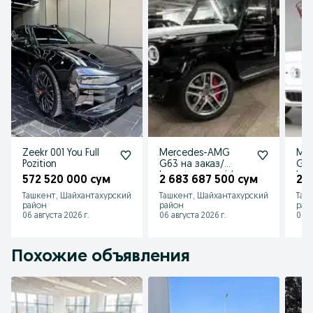
Zeekr 001 You Full
Mercedes-AMG
Me
Pozition
G63 на заказ/
G63
buyurtma asosida
buy
572 520 000 сум
2 683 687 500 сум
2 
Ташкент, Шайхантахурский
Ташкент, Шайхантахурский
Таш
район
район
рай
06 августа 2026 г.
06 августа 2026 г.
06 а
Похожие объявления