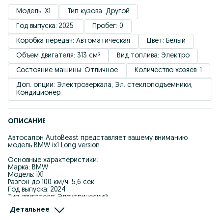
Модель: X1
Тип кузова: Другой
Год выпуска: 2025 
Пробег: 0
Коробка передач: Автоматическая
Цвет: Белый
Объем двигателя: 313 см³
Вид топлива: Электро
Состояние машины: Отличное
Количество хозяев: 1
Доп. опции: Электрозеркала, Эл. стеклоподъемники, 
Кондиционер
ОПИСАНИЕ
Автосалон AutoBeast представляет вашему вниманию
модель BMW ix1 Long version
Основные характеристики:
Марка: BMW
Модель: iX1
Разгон до 100 км/ч: 5,6 сек
Год выпуска: 2024
Тип двигателя: Электрический
Максимальная мощность: 313 л.с. (230 кВт)
Детальнее
Запас хода: 450 км
Максимальная скорость: 220км/ч