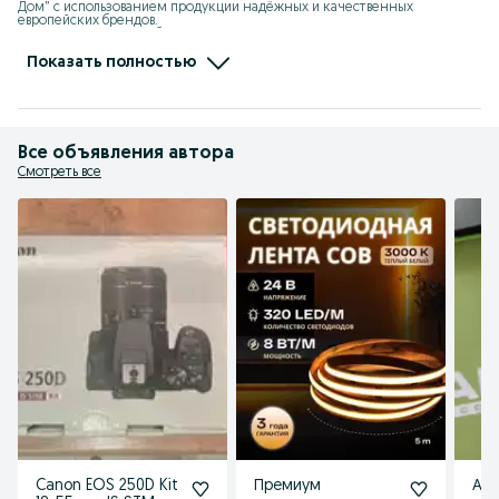
Дом” с использованием продукции надёжных и качественных 
европейских брендов. 

Поставка на рынок Узбекистана, таких известных марок как: 

- Schneider Electric (Франция)

- Legrand (Франция)

Показать полностью
- Hager (Германия)

- Finder (Италия)

- Somfy (Италия)

- Nexans (Франция)

- Knipex (Германия)

- Lumines (Польша)

Все объявления автора
- Energizer (США)

- Brennenstuhl (Германия)
Смотреть все
Canon EOS 250D Kit
Премиум
Авт