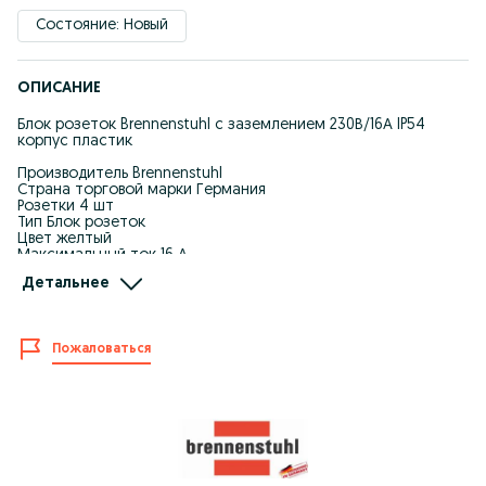
Состояние: Новый
ОПИСАНИЕ
Блок розеток Brennenstuhl с заземлением 230В/16А IP54
корпус пластик
Производитель Brennenstuhl
Страна торговой марки Германия
Розетки 4 шт
Тип Блок розеток
Цвет желтый
Максимальный ток 16 А
Размеры 22,8 × 7,2 x 9,2 см
Детальнее
Вес 0,34 кг
4 розетки с защитой от пыли и воды с самозакрывающимися
защитными крышками от пыли и загрязнений.
Пожаловаться
С навесным металлическим подвесным крюком.
Оптом и в розницу
Обращайтесь