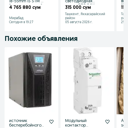
18-55mm IS STM —
светодиодная
вык
В идеале, полный
лента COB 24V.
125
4 765 880 сум
315 000 сум
110
комплект!
Сплошной свет
Ташкент, Яккасарайский
Таш
без точек.
Мирабад
район
рай
Сегодня в 19:27
05 августа 2026 г.
25 и
Похожие объявления
источник
Модульный
Ame
бесперебойного
контактор
soti