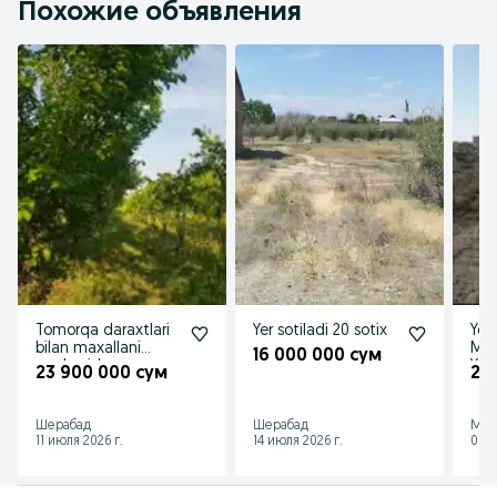
Похожие объявления
Tomorqa daraxtlari
Yer sotiladi 20 sotix
Yer
bilan maxallani
Muz
16 000 000 сум
markazida
Yur
23 900 000 сум
23
joylashgan 20 sotix.
Шерабад
Шерабад
Муз
11 июля 2026 г.
14 июля 2026 г.
01 а