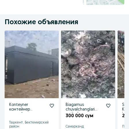
Похожие объявления
Konteyner
Biagamus
Sa
контейнер
chuvalchanglari
Kat
контейнер
sotiladi
kan
300 000 сум
28
магазин офис из
max
Ташкент, Бектемирский
контейнер
район
Самарканд
Пай