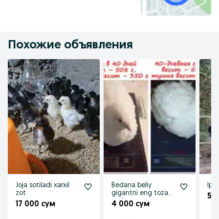
Похожие объявления
Joja sotiladi xarxil
Bedana beliy
Iph
zot
gigantni eng toza
5 
zotlar texas emas
17 000 сум
4 000 сум
бедона перепела