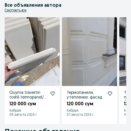
Все объявления автора
Смотреть все
Quyma travertin
Термопанели,
Те
toshli termopanel/
утепление, фасад
пен
пенопласт/
баз
120 000 сум
120 000 сум
12
базальт
ter
Кибрай
Кибрай
Киб
термопанели
08 августа 2026 г.
07 августа 2026 г.
07 а