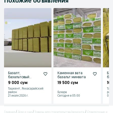
Похожие объявления
Базалт,
Каменная вата
Баз
базальтовый
базальт минвата
баз
утеплитель,
кам
9 000 сум
19 500 сум
10
базальтовая вата,
баз
Ташкент, Яккасарайский
Таш
базальтовая плита
про
район
Бухара
рай
21 июля 2026 г.
Сегодня в 05:00
06 а
Главная
Дом и сад
Товары для строительства/ремонта
Отделочные и