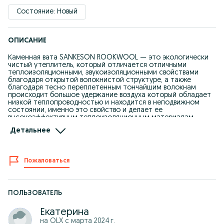
Состояние: Новый
ОПИСАНИЕ
Каменная вата SANKESON ROOKWOOL — это экологически
чистый утеплитель, который отличается отличными
теплоизоляционными, звукоизоляционными свойствами
благодаря открытой волокнистой структуре, а также
благодаря тесно переплетенным тончайшим волокнам
происходит большое удержание воздуха который обладает
низкой теплопроводностью и находится в неподвижном
состоянии, именно это свойство и делает ее
высокоэффективным теплоизоляционным материалам.
Детальнее
Произведено в Узбекистане.
Только у нас самые низкие цены.
Подробности по телефону: +998953530888
Пожаловаться
С Уважением,
Компания PLATINUM DЕCOR
ПОЛЬЗОВАТЕЛЬ
Екатерина
на OLX с
марта 2024 г.