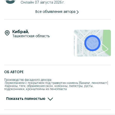
Онлайн 07 августа 2026 г.
Все объявления автора
Кибрай
,
Ташкентская область
ОБ АВТОРЕ
Производство фасадного декора:

-Термопанели с покрытием под травертин камень (базальт, пенопласт)

-Карнизы, тяги, обрамления окон, колонны, пилястры, русты, 
подоконники, кронштейны из пенопласта

-Производство и продажа пенопласта

-Производство и продажа сэндвич- панелей (базальт, пенопласт)

-Продажа каменной ваты (базальт), Технониколь

Показать полностью
-Производство и продажа пеноплекса

Официальный дилер Технониколь, Forza Plex, Izo market Group.