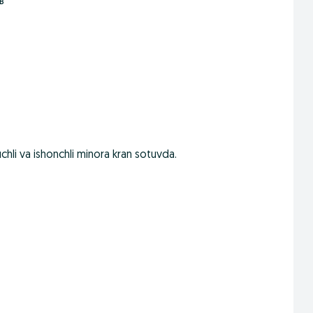
в
kuchli va ishonchli minora kran sotuvda.