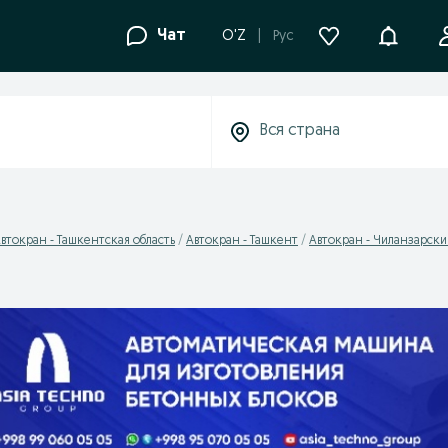
Уведомле
Чат
O'Z
Рус
втокран - Ташкентская область
Автокран - Ташкент
Автокран - Чиланзарски