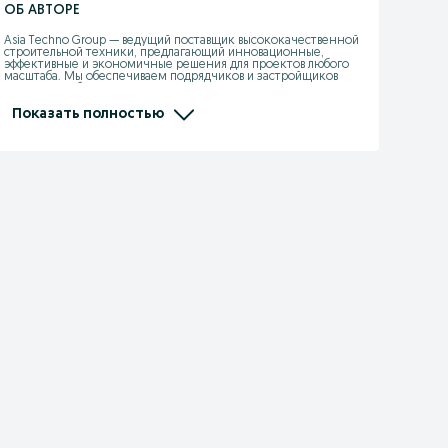
ОБ АВТОРЕ
Asia Techno Group — ведущий поставщик высококачественной 
строительной техники, предлагающий инновационные, 
эффективные и экономичные решения для проектов любого 
масштаба. Мы обеспечиваем подрядчиков и застройщиков 
надежным оборудованием для максимальной 
продуктивности.

Показать полностью
Наша продукция

✔️ Оборудование для производства бетона – Машины для 
производства бетонных блоков, бетонные заводы и мобильные 
бетономешалки.

✔️ Переработка камня и инертных материалов – Дробильные 
установки и заводы по производству газобетона (AAC).

✔️ Бетоноподача – Высокопроизводительные бетононасосы 
для эффективной транспортировки.

✔️ Металлообработка и индивидуальные решения – Станки для 
гибки металла и другие оборудование по запросу.

Почему выбирают нас?

✅ Высокое качество – Поставки от ведущих мировых 
производителей.

✅ Выгодные цены – Оптимальное соотношение стоимости и 
качества.

✅ Экспертная поддержка – Консультации, техническое 
обучение и сервисное обслуживание.

✅ Оперативная доставка – Надежная логистика для 
своевременных поставок.

✅ Гибкие решения – Оборудование под любые строительные 
задачи.
