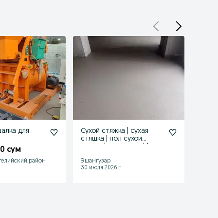
алка для
Сухой стяжка | сухая
Шлака
стяшка | пол сухой
Shlakab
suxaya | suxoy styashka
28
50 сум
146 
гелийский район
Эшангузар
Урген
.
30 июля 2026 г.
05 авгу