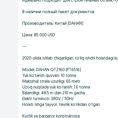
Идеально подходит для строительных объекто
В наличии полный пакет документов
Производитель: Китай (DAHAN)
Цена: 85 000 USD
---
2020-yilda ishlab chiqarilgan, to‘liq ishchi holatdagi 
Model: DAHAN QTZ160 (PT6516)
Yuk ko‘tarish quvvati: 10 tonna
Maksimal strela uzunligi: 65 metr
Uzoq nuqtada yuk ko‘tarish: 1.6 tonna
Balandligi: 48.5 m dan 210 m gacha
Elektr ta’minoti: 380V / 50Hz
Holati: Ishga tayyor, texnik ko‘rikdan o‘tgan
Kuchli va barqaror konstruktsiya