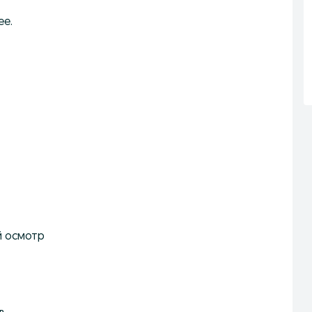
ее.
й осмотр