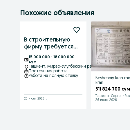
Похожие объявления
В строительную
фирму требуется
инженер ПТО
15 000 000 - 18 000 000
сум
Ташкент
, Мирзо-Улугбекский район
Постоянная работа
Работа на полную ставку
Beshenniy kran mi
kran
511 824 700 су
Ташкент, Сергелийс
20 июля 2026 г.
26 июля 2026 г.