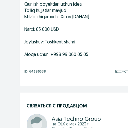
Qurilish obyektlari uchun ideal
To‘liq hujjatlar mavjud
Ishlab chiqaruvchi: Xitoy (DAHAN)
Narxi: 85 000 USD
Joylashuv: Toshkent shahri
Aloqa uchun: +998 99 060 05 05
ID:
64390538
Просмотр
СВЯЗАТЬСЯ С ПРОДАВЦОМ
Asia Techno Group
на OLX с
мая 2023 г.