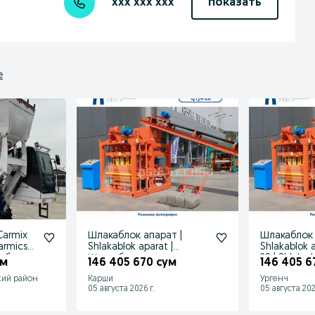
xxx xxx xxx
показать
е
Carmix
Шлакаблок апарат |
Шлакаблок 
armics
Shlakablok aparat |
Shlakablok apar
куб
Шлакаблок аппарат
28 | Shlak
ум
146 405 670 сум
146 405 6
QTJ4-28
кий район
Карши
Ургенч
05 августа 2026 г.
05 августа 202