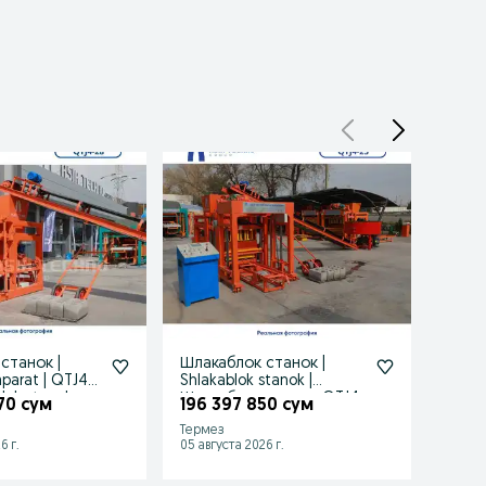
станок |
Шлакаблок станок |
Шлака
at | QTJ4-
Shlakablok stanok |
Шлака
a blok stanok
Шлакаблок апарат QTJ4-
Shlak
70 сум
196 397 850 сум
47 6
25
30
Термез
Карши
6 г.
05 августа 2026 г.
05 авгу