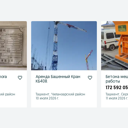
nora
Аренда Башенный Кран
Бетона меш
КБ408.
работы
м
172 592 0
кий район
Ташкент, Чиланзарский район
Ташкент, Сер
10 июля 2026 г.
11 июля 2026 г