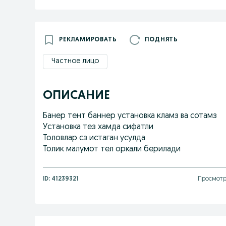
РЕКЛАМИРОВАТЬ
ПОДНЯТЬ
Частное лицо
ОПИСАНИЕ
Банер тент баннер установка кламз ва сотамз
Установка тез хамда сифатли
Толовлар сз истаган усулда
Толик малумот тел оркали берилади
ID:
41239321
Просмотр