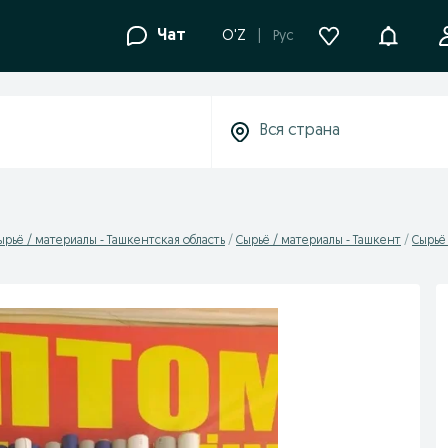
Уведомле
Чат
O'Z
Рус
ырьё / материалы - Ташкентская область
Сырьё / материалы - Ташкент
Сырьё