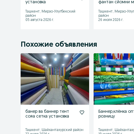
установка
фантан сйомни 
канструтся 
Ташкент, Мирзо-Улугбекский
Ташкент, Мирзо-Улу
район
район
05 августа 2026 г.
26 июля 2026 г.
Похожие объявления
банер ва баннер тент
Баннер,клёнка оп
сояа сетка установка
розницу
Ташкент, Шайхантахурский район
Ташкент, Шайхантах