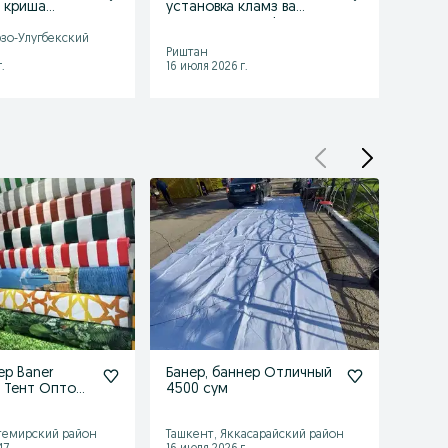
 криша
установка кламз ва
устан
Профнастил установка
сотамз +дасдафка
зо-Улугбекский
Ташке
Риштан
район
.
16 июля 2026 г.
13 июл
ер Baner
Банер, баннер Отличный
ОПТО
t Тент Оптом
4500 сум
Baner
овка
Сота
кила
темирский район
Ташкент, Яккасарайский район
Ташке