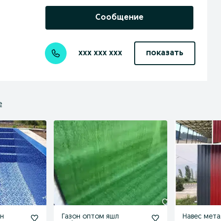
Сообщение
xxx xxx xxx
показать
е
ен
Газон оптом яшл
Навес мета