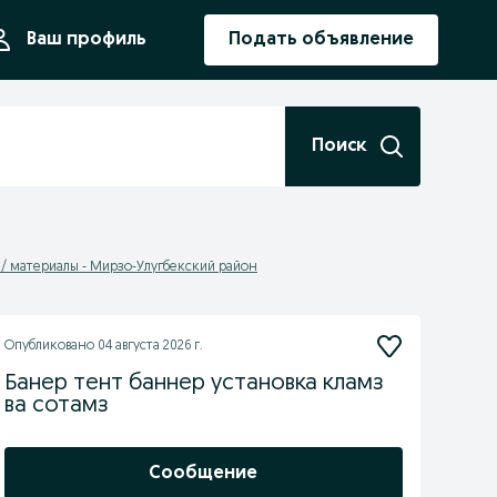
ния
Ваш профиль
Подать объявление
Поиск
 / материалы - Мирзо-Улугбекский район
Опубликовано
04 августа 2026 г.
Банер тент баннер установка кламз
ва сотамз
Сообщение