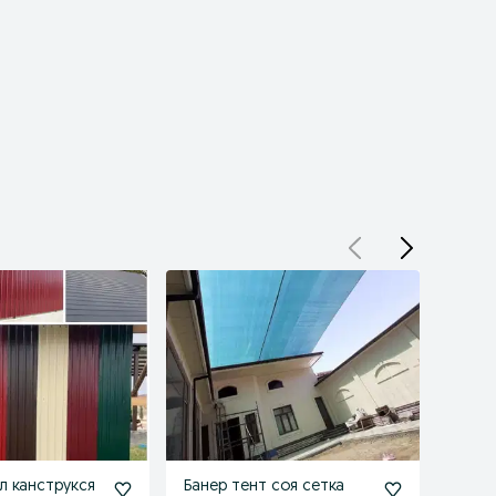
л канструкся
Банер тент соя сетка
Банер