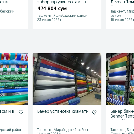
метал
заборлар учун сотамз ва
Лексан Том
установка
установка кламз
474 804 сум
гбекский
Ташкент, Мир
Ташкент, Яшнабадский район
район
23 июля 2026 г.
18 июля 2026 г
том и в
Банер установка хизмати
Банер банн
Banner Ten
Цена Устан
Доставка
урский район
Ташкент, Мирабадский район
Ташкент, Бек