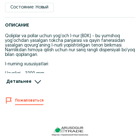
Состояние: Новый
ОПИСАНИЕ
Qoliplar va pollar uchun yog'och I-nur (BDK) - bu yumshoq
yog'ochdan yasalgan tokcha panjarasi va qayin fanerasidan
yasalgan qovurg'aning I-nurli yopishtirilgan tenon birikmasi.
Namlikdan himoya qilish uchun nur sariq rangli dispersiyali bo'yoq
bilan qoplangan.
I-nurning xususiyatlari:
Uzunligi - 3000 mm
Balandligi - 200 mm
Детальнее
Raf kengligi - 80 mm
Devorning kengligi (qovurg'alar) - 25 mm
- loyiha shartlariga oson moslashish
Пожаловаться
- yuqori yuk ko'tarish qobiliyati va ishonchliligi
- kamroq qo'llab-quvvatlovchi elementlardan foydalanish
hisobiga tejash
Ishlab chiqaruvchidan to'g'ridan-to'g'ri etkazib berish,
Sertifikatlar, sinov hisoboti