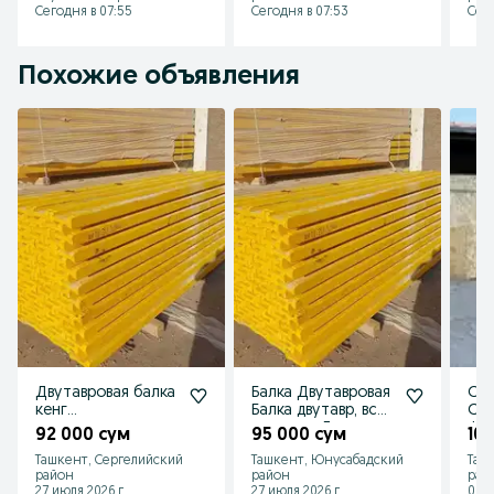
Сегодня в 07:55
Сегодня в 07:53
Сего
Похожие объявления
Двутавровая балка
Балка Двутавровая
Осб
кенг
Балка двутавр, все
Осп
асортиментда
размеры Доставка
Фа
92 000 сум
95 000 сум
10
оптом /Доставка
Ташкент, Сергелийский
Ташкент, Юнусабадский
Таш
район
район
рай
27 июля 2026 г.
27 июля 2026 г.
08 а