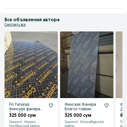
Все объявления автора
Смотреть все
Fin fanerasi
Финская Фанера
Фин
Финская фанера
Влагостойкая
ДВП
3мм-30
Ламинированная
ОСП
325 000 сум
325 000 сум
60
мм,1220х2440,OSB-
ОСП Тайрот
Тай
Ташкент, Мирзо-
Ташкент, Юнусабадский
Таш
3,1250х2500
Стойки дамкрат
Улугбекский район
район
рай