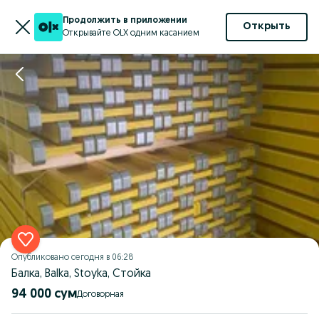
Продолжить в приложении
Открыть
Открывайте OLX одним касанием
Опубликовано
сегодня в 06:28
Балка, Balka, Stoyka, Стойка
94 000 сум
Договорная