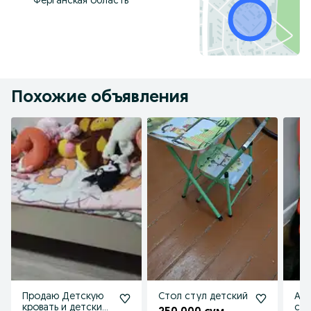
Ферганская область
Похожие объявления
Продаю Детскую
Стол стул детский
Авт
кровать и детский
сот