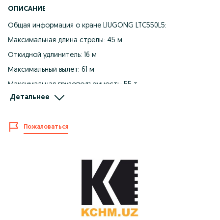
ОПИСАНИЕ
Общая информация о кране LIUGONG LTC550L5:
Максимальная длина стрелы: 45 м
Откидной удлинитель: 16 м
Максимальный вылет: 61 м
Максимальная грузоподъемность: 55 т
Детальнее
Противовес: 4,5 + 4 т фиксированный
Технические характеристики:
Пожаловаться
Двигатель:
Норма эмиссии: Euro V
Марка: Cummins
Модель: ISL9.5-340E51A
Номинальная мощность: 251 кВт при 1900 об/мин
Макс. крутящий момент: 1485 Н/М при 1300 об/мин
Габариты и вес: