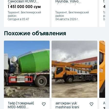
Самосвал HOWO,
Hyundai, Volvo
t y
22 м³
ehtiyot qismlari
serv
1 451 000 000 сум
45
Ташкент, Бектемирский
Ташкент, Бектемирский
Таш
район
район
рай
Сегодня в 05:47
04 августа 2026 г.
04 а
Похожие объявления
Таёр (товарный)
автокран yuk
Avt
М100-М800
mashinasi krani