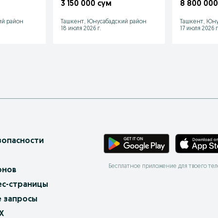
канальная Agile KX-D3812
канальная A
3 150 000 сум
8 800 000
ий район
Ташкент, Юнусабадский район
Ташкент, Юну
18 июля 2026 г.
17 июля 2026 г
зопасности
Бесплатное приложение для твоего те
онов
ес-страницы
 запросы
X