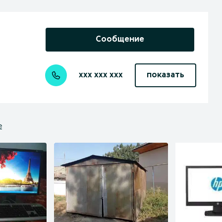
Сообщение
xxx xxx xxx
показать
е