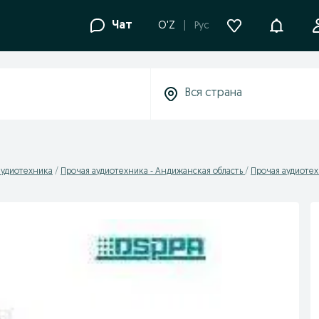
Уведомле
Чат
O'Z
Рус
аудиотехника
Прочая аудиотехника - Андижанская область
Прочая аудиоте