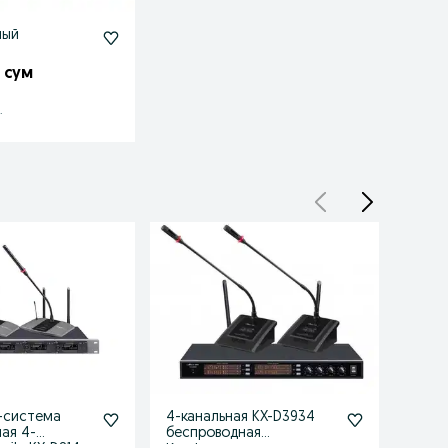
ный
 сум
.
-система
4-канальная KX-D3934
Конф
ая 4-
беспроводная
беспр