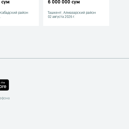
gile KX-D814
Конференц-система
канал
 сум
6 000 000 сум
8 75
сабадский район
Ташкент, Алмазарский район
Ташке
.
02 августа 2026 г.
22 июл
лефона