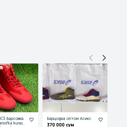
ICS Барсовка
Барцофка оптом Асикс
Прод
rsofka kurash
370 000 сум
200 