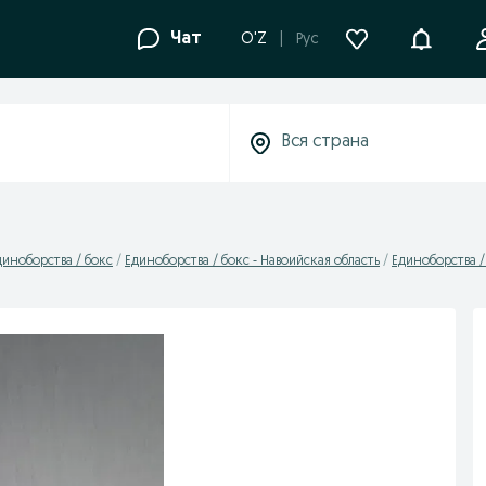
Уведомле
Чат
O'Z
Рус
диноборства / бокс
Единоборства / бокс - Навоийская область
Единоборства /