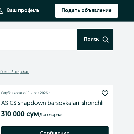
ния
Ваш профиль
Подать объявление
Поиск
 бокс - Янгирабат
Опубликовано
19 июля 2026 г.
ASICS snapdown barsovkalari ishonchli
310 000 сум
Договорная
Сообщение