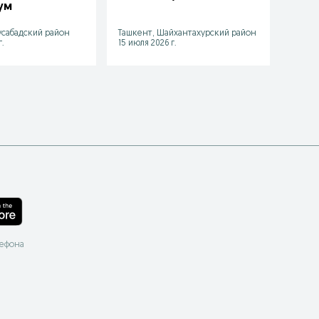
bo uchun
ум
сабадский район
Ташкент, Шайхантахурский район
Ташке
.
15 июля 2026 г.
24 июл
лефона