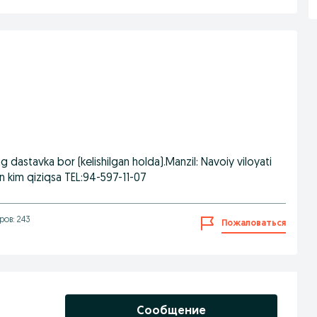
 dastavka bor (kelishilgan holda).Manzil: Navoiy viloyati
gan kim qiziqsa TEL:94-597-11-07
ов: 243
Пожаловаться
Сообщение