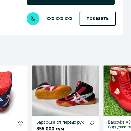
xxx xxx xxx
показать
Барсофка от первых рук
Barsovka AS
барцовки ba
355 000 сум