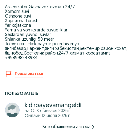
Assenizator Gavnavoz xizmati 24/7
Xomom suvi
Oshxona suvi
Xojatxona tortish
Yer xojatxona
Yama va yomkslarda suyuqliklar
Sexlardan yuvndi suvlar
Shlanka uzunligi 50 metr
Tolov: naxt click payme perechislenya
Янгибазар,Паркент,Янги Узбекистан,Бектемир район Рохат,
Яшнобод,Бостолик район,24/7 хизмат корсатамиз
+998998248984
Пожаловаться
ПОЛЬЗОВАТЕЛЬ
kidirbayevamangeldi
на OLX с
января 2026 г.
Онлайн 12 июля 2026 г.
Все объявления автора