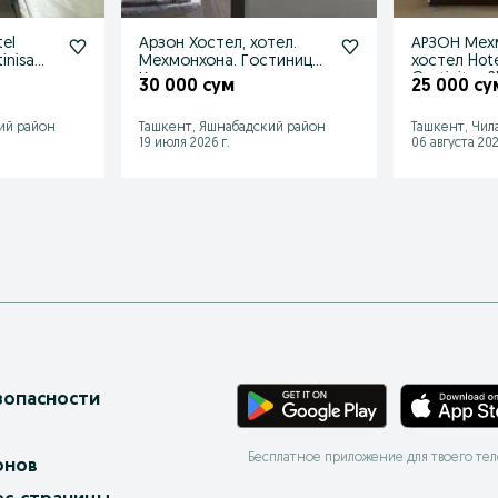
tel
Арзон Хостел, хотел.
АРЗОН Мех
inisa
Мехмонхона. Гостиница.
хостел Hote
а
Кунлик ижара.
30 000 сум
25 000 су
ий район
Ташкент, Яшнабадский район
Ташкент, Чил
19 июля 2026 г.
06 августа 202
зопасности
Бесплатное приложение для твоего те
онов