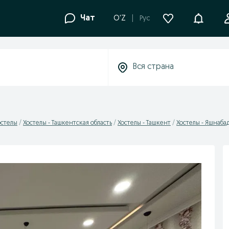
Уведомле
Чат
O'Z
Рус
остелы
Хостелы - Ташкентская область
Хостелы - Ташкент
Хостелы - Яшнаба