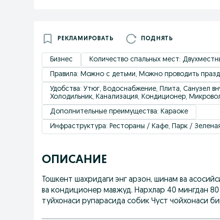
РЕКЛАМИРОВАТЬ
ПОДНЯТЬ
Бизнес
Количество спальных мест: Двухмест
Правила: Можно с детьми, Можно проводить празд
Удобствa: Утюг, Водоснабжение, Плита, Санузел вн
Холодильник, Канализация, Кондиционер, Микровол
Дополнительные преимущества: Караоке
Инфраструктура: Рестораны / Кафе, Парк / Зелена
ОПИСАНИЕ
Тошкент шахридаги энг арзон, шинам ва асосийс
ва кондиционер мавжуд. Нархлар 40 мингдан 80
туйхонаси рупарасида собик Чуст чойхонаси бино