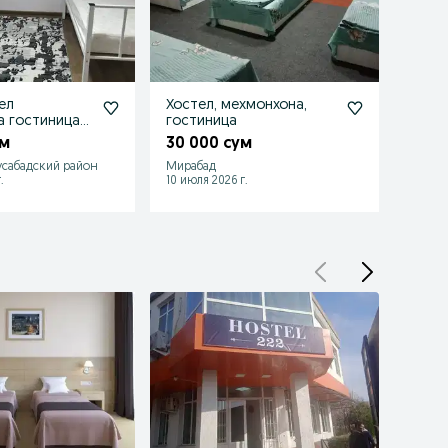
ел
Хостел, мехмонхона,
Арзон
а гостиница
гостиница
дехк
ик ижара
ум
30 000 сум
25 0
сабадский район
Мирабад
Ташке
.
10 июля 2026 г.
10 июл