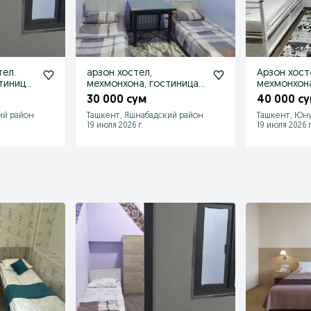
тел.
арзон хостел,
Арзон хост
тиница.
мехмонхона, гостиница,
мехмонхон
кунлик ижара
хотел кунл
30 000 сум
40 000 с
ий район
Ташкент, Яшнабадский район
Ташкент, Юну
19 июля 2026 г.
19 июля 2026 г