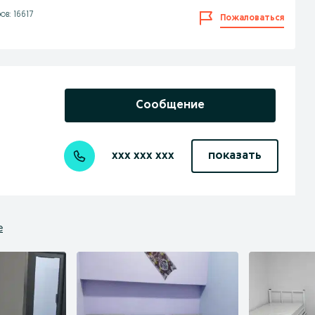
в: 16617
Пожаловаться
Сообщение
xxx xxx xxx
показать
е