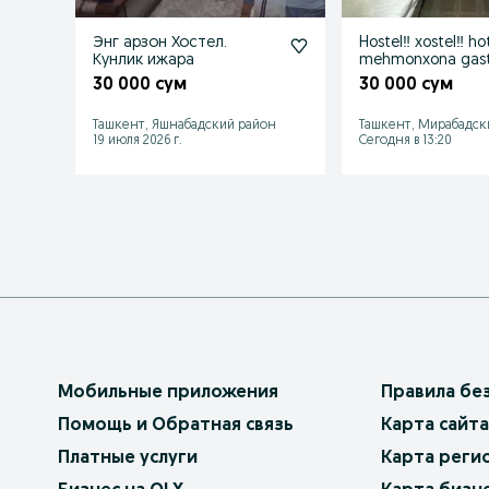
Энг арзон Хостел.
Hostel‼️ xostel‼️ ho
Кунлик ижара
mehmonxona gast
хостел гостиниц
30 000 сум
30 000 сум
мехмонхо
Ташкент, Яшнабадский район
Ташкент, Мирабадск
19 июля 2026 г.
Сегодня в 13:20
Мобильные приложения
Правила бе
Помощь и Обратная связь
Карта сайта
Платные услуги
Карта реги