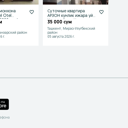
монхона
Суточные квартира
АРЗО
l Otel
АРЗОН кунлик ижара уй
Отел
Gastinitsa 25000сум bor
Хостел Отел Хотел
хизма
м
35 000 сум
25 0
Hostel Hotel
бор
Ташкент, Мирзо-Улугбекский
анзарский район
район
Ташке
6 г.
05 августа 2026 г.
06 авгу
лефона