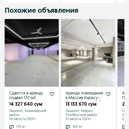
Похожие объявления
Сдается в аренду
Аренда помещения
Аре
подвал 170 м2
в Массив Карасу-3
Пар
нового здания на
Ор Академия МВД
лин
14 327 640 сум
13 133 670 сум
214
Сагбан, парк
Ташкент, Алмазарский
Ташкент, Мирзо-
Таш
Победы.
район
Улугбекский район
Улу
06 августа 2026 г.
01 августа 2026 г.
03 а
170 м²
180 м²