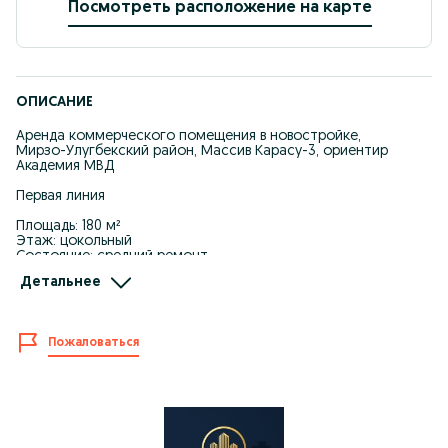
Посмотреть расположение на карте
ОПИСАНИЕ
Аренда коммерческого помещения в новостройке,
Мирзо-Улугбекский район, Массив Карасу-3, ориентир
Академия МВД
Первая линия
Площадь: 180 м²
Этаж: цокольный
Состояние: средний ремонт
Парковка
Детальнее
Отличная локация с высокой проходимостью
Идеальное место для вашего бизнеса
Пожаловаться
Цена: 1.100 у.е.
Предоплата + депозит
Услуги риэлтора 50% от месячной оплаты
+998949483333