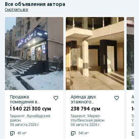
Все объявления автора
Смотреть все
Продажа
Аренда двух
Ар
помещения в
этажного
на 
Яшнабад Ул
отдельно
1 540 221 300 сум
238 794 сум
14
Паркентская Ор
строящего здания,
Ташкент, Яшнабадский
Ташкент, Мирзо-
Таш
Корзинка
перекрёсток
район
Улугбекский район
Улу
Шастри.
06 августа 2026 г.
06 августа 2026 г.
06 а
45 м²
341 м²