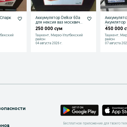
 Спарк
Аккумулятор Delkor 60а
Аккумулято
для нексия ваз москвич
Акумлятор 
nexia vaz
Akumlyator 
250 000 сум
450 000 
Akkumulyato
гбекский
Ташкент, Мирзо-Улугбекский
Ташкент, Мир
район
район
04 августа 2026 г.
07 августа 202
зопасности
Бесплатное приложение для твоего те
онов