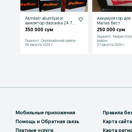
Akmilatr akumlyator
Аккумулятор для
акмлятор dastavka 24 7
Матиз бест
dastavka ustanovka
350 000 сум
250 000 сум
mavjud T
Ташкент, Мирзо-Улу
Ташкент, Сергелийский район
район
06 августа 2026 г.
07 августа 2026 г.
Мобильные приложения
Правила бе
Помощь и Обратная связь
Карта сайта
Платные услуги
Карта реги