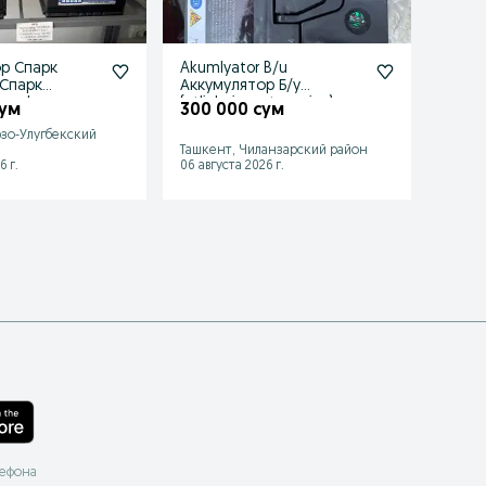
р Спарк
Akumlyator B/u
Акум
Спарк
Аккумулятор Б/у
[ Жен
spark
(otlichniy sostayaniya)
Спарк
сум
300 000 сум
410 
r spark
70% yomkost
+Уса
зо-Улугбекский
Ташкент, Чиланзарский район
Ташке
6 г.
06 августа 2026 г.
Сегодн
лефона