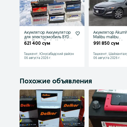
Акумлятор Аккумулятор
Акумлятор Akumly
для электромобиль BYD.
Malibu malibu
Kia. Chery. Zeekr. Honda
Аккумулятор Мал
621 400 сум
991 850 сум
Доставка 24/7
Ташкент, Юнусабадский район
Ташкент, Шайхантах
06 августа 2026 г.
06 августа 2026 г.
Похожие объявления