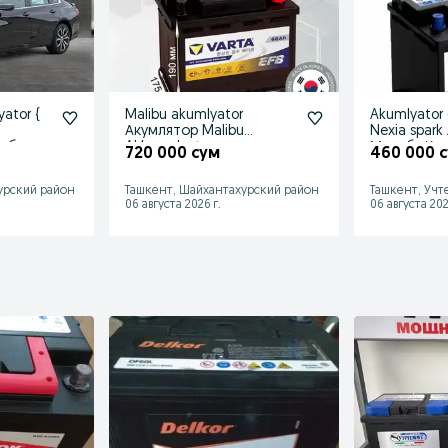
ator {
Malibu akumlyator
Akumlyator 
Акумлятор Malibu
Nexia spar
ибу
Akkumulyator доставка
Малибу Ка
720 000 сум
460 000 
24/7 бесплат
урский район
Ташкент, Шайхантахурский район
Ташкент, Учт
06 августа 2026 г.
06 августа 202