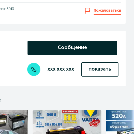
ов: 5913
Пожаловаться
Сообщение
xxx xxx xxx
показать
е