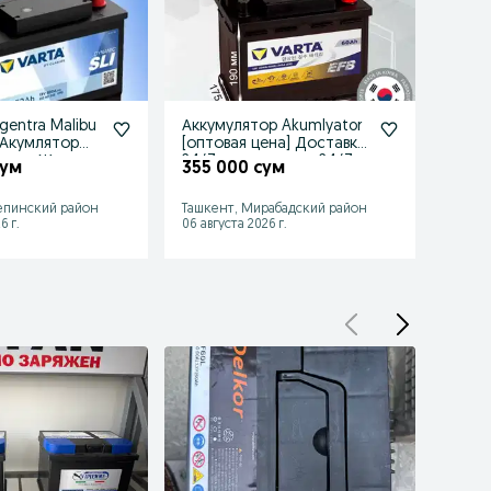
gentra Malibu
Аккумулятор Akumlyator
Акку
k Акумлятор
[оптовая цена] Доставка
Akuml
птива Жентра
24/7 аккумулятор 24/7
(dast
сум
355 000 сум
286 
епинский район
Ташкент, Мирабадский район
Ташке
6 г.
06 августа 2026 г.
06 авгу