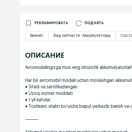
РЕКЛАМИРОВАТЬ
ПОДНЯТЬ
Бизнес
Вид запчасти: Аккумуляторы
Состо
ОПИСАНИЕ
Avtomobilingizga mos eng ishonchli akkumulyatorlar!
Har bir avtomobil modeli uchun moslashgan akkumuly
• Sifatli va sertifikatlangan
• Uzoq xizmat muddati
• 1 yil kafolat
• Toshkent shahri bo‘yicha bepul yetkazib berish va o
⸻