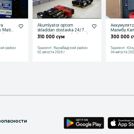
ra
Akumlyator optom
Аккумулято
k Matiz
skladdan dostavka 24/7
Малибу Кап
mlyator
ustanovka dostavka bepul
асартмент
310 000 сум
300 000 
кий район
Ташкент, Яшнабадский район
Ташкент, Юну
02 августа 2026 г.
04 августа 202
зопасности