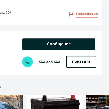
ов: 806
Пожаловаться
Сообщение
xxx xxx xxx
показать
е