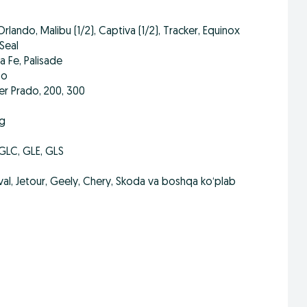
Orlando, Malibu (1/2), Captiva (1/2), Tracker, Equinox
 Seal
a Fe, Palisade
to
ser Prado, 200, 300
eg
GLC, GLE, GLS
aval, Jetour, Geely, Chery, Skoda va boshqa ko‘plab