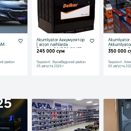
u
Akumlyator Аккумулятор
Akumlyator
AGM
[ arzon narhlarda
Akkumlyato
вка
Dostavka24/7 50/60/75
Доставка 24
245 000 сум
350 000 с
+1гаран
ий район
Ташкент, Яшнабадский район
Ташкент, Алм
05 августа 2026 г.
05 августа 202