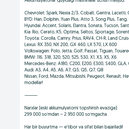
Akkumulyatorlar quyidagi mashinalar uchun mavjud:
Chevrolet: Spark, Nexia 2/3, Cobalt, Gentra, Lacetti, 
BYD: Han, Dolphin, Yuan Plus, Atto 3, Song Plus, Tang,
Hyundai: Accent, Solaris, Elantra, Sonata, Tucson, Sant
Kia: Rio, Cerato, K5, Optima, Seltos, Sportage, Soren
Toyota: Corolla, Camry, Prius, RAV4, CH-R, Land Crui
Lexus: RX 350, NX 200, GX 460, LX 570, LX 600
Volkswagen: Polo, Jetta, Golf, Passat, Tiguan, Touar
BMW: 116, 318, 320, 520, 525, 530, X1, X3, X5, X6
Mercedes-Benz: A180, C200, E200, E300, S400, GLA, 
Audi: A3, A4, A5, A6, A7, Q3, Q5, Q7, Q8
Nissan, Ford, Mazda, Mitsubishi, Peugeot, Renault, H
modellar!
⸻
Narxlar (eski akkumulyatorni topshirish evaziga):
299 000 so‘mdan – 2 950 000 so‘mgacha
Har bir buyurtma — e’tibor va sifat bilan bajariladi!