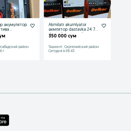
р акумулятор
Akmilatr akumlyator
Akuml
тива
акмлятор dastavka 24 7
Akkum
dastavka ustanovka
Акум
сум
350 000 сум
274 
mavjud T
24/7
сабадский район
Ташкент, Сергелийский район
Ташке
6 г.
Сегодня в 08:43
04 авгу