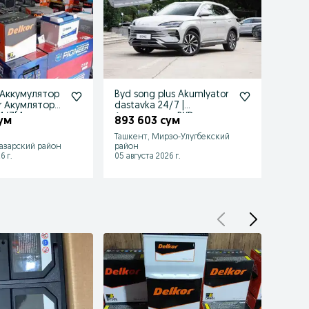
 Аккумулятор
Byd song plus Akumlyator
Akuml
r Акумлятор
dastavka 24/7 |
Capti
/7( 1 год гар
Аккумулятор BYD song
Hyund
ум
893 603 сум
620 
plus
Мали
Ташкент, Мирзо-Улугбекский
азарский район
район
Ташке
6 г.
05 августа 2026 г.
05 авгу