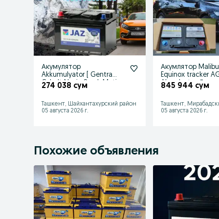
Акумулятор
Акумлятор Malib
Akkumulyator [ Gentra
Equinox tracker 
Cobalt Nexia Spark Matiz
Akumlyator Доста
274 038 сум
845 944 сум
Damas 24/7
24/7 от склад
Ташкент, Шайхантахурский район
Ташкент, Мирабадск
05 августа 2026 г.
05 августа 2026 г.
Похожие объявления