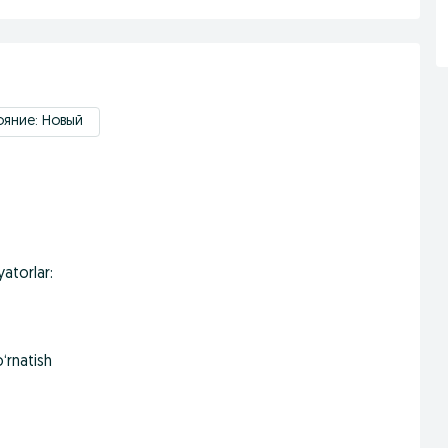
яние: Новый
atorlar:
‘rnatish