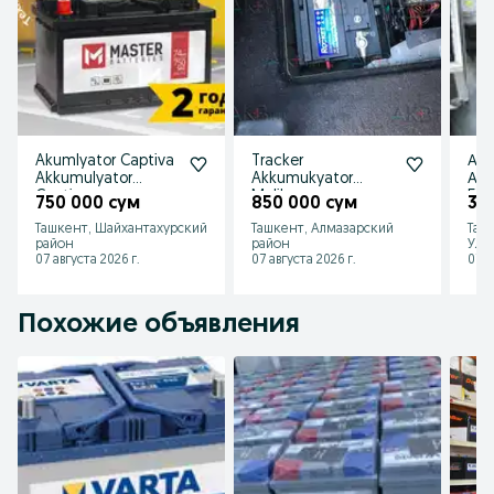
Akumlyator Captiva
Tracker
Ак
Akkumulyator
Akkumukyator
Акк
Captiva
Malibu
50/
750 000 сум
850 000 сум
35
Акумулятор
Akkumulyator
Aku
Ташкент, Шайхантахурский
Ташкент, Алмазарский
Таш
каптива | 74ач 24/7
Captiva
50/
район
район
Улу
Akkumulyator BYD
Gen
07 августа 2026 г.
07 августа 2026 г.
07 а
KIA
Похожие объявления