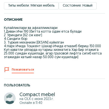
Типы мебели: Мягкая мебель
Состояние: Новый
ОПИСАНИЕ
Кулайликлари ва афзаллииклари:
1.Диван Ичи 190 (битта котта одам етса булади
2. Уриндиги (62 см кенг)
4.Сандиги бор
3. Туркия механизм (EKSAN) куйилган
4.Нарх Ичида Тошкент Шахар Ичида етказиб бериш 150.000
Куп каватли уйларда кутариш хизматига Хар Бир этажига
25.000 сумдан кушилади, агар грузовой лифтга сигиб кетса
этажидан катьий назар 50.000 сум кушилади)
Пожаловаться
ПОЛЬЗОВАТЕЛЬ
Compact mebel
на OLX с
июня 2023 г.
Онлайн в 11:40