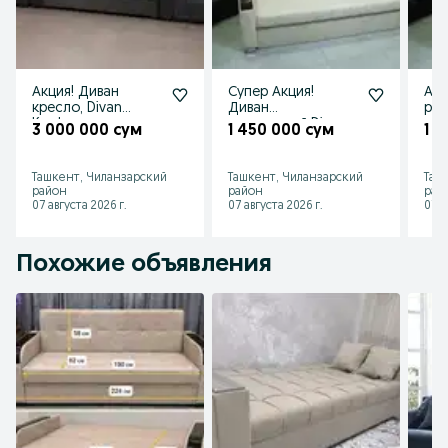
Акция! Диван
Супер Акция!
Акц
кресло, Divan
Диван
рас
Kreslo
раскладной,Divan
3 000 000 сум
1 450 000 сум
1 
raskladnoy
Ташкент, Чиланзарский
Ташкент, Чиланзарский
Таш
район
район
рай
07 августа 2026 г.
07 августа 2026 г.
07 а
Похожие объявления