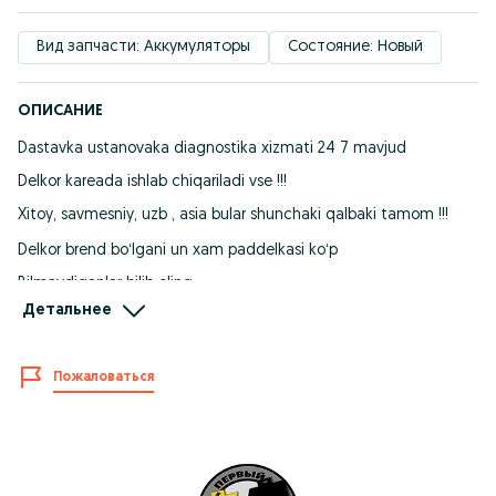
Вид запчасти: Аккумуляторы
Состояние: Новый
ОПИСАНИЕ
Dastavka ustanovaka diagnostika xizmati 24 7 mavjud
Delkor kareada ishlab chiqariladi vse !!!
Xitoy, savmesniy, uzb , asia bular shunchaki qalbaki tamom !!!
Delkor brend boʻlgani un xam paddelkasi koʻp
Bilmaydiganlar bilib oling
Детальнее
Ariginalida korpusini yon tomon pastida Made in Korea yozivi
quyma boʻladi ???
Va oqi qorasidan yaxshi xisoplanadi
Пожаловаться
Yanayam koʻproq bilishni istasangiz biz sizga video foto
koʻrinishlarini tashavoramiz !!!