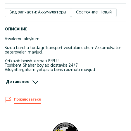
Вид запчасти: Аккумуляторы
Состояние: Новый
ОПИСАНИЕ
Assalomu aleykum
Bizda barcha turdagi Transport vositalari uchun: Akkumulyator
batareyalari mavjud.
Yetkazib berish xizmati BEPUL!
Toshkent Shahar boylab dostavka 24/7
Viloyatlargaham yetqazib berish xizmati mavjud.
HALOL SAVDO!
Детальнее
To'liq ma'lumot uchun murojat qiling!
Здравствуйте!
Пожаловаться
MONBAT-INOMARKA - для иномарок!
У нас есть для всех типов транспортных средств:
Аккумуляторные батареи.
Доставка БЕСПЛАТНАЯ!