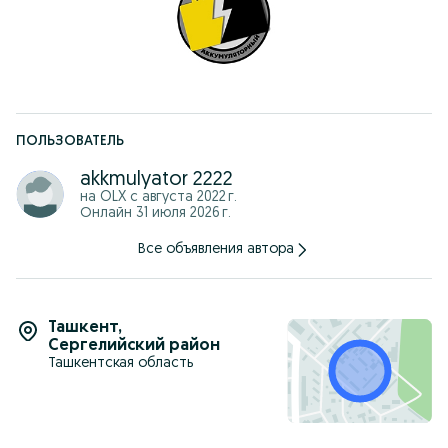
нас есть все типы, которые вы ищете, Легкие и грузовые
автомобили и имеется широкий ассортимент спецтехники и
солнечных батарей Самое главное, что мы продаем товары
Халяль. Вы можете получить беспроцентную халяль насиа
без процентов. Оставшуюся информацию можно получить
по телефону 247.
ПОЛЬЗОВАТЕЛЬ
akkmulyator 2222
на OLX с
августа 2022 г.
Онлайн 31 июля 2026 г.
Все объявления автора
Ташкент
,
Сергелийский район
Ташкентская область