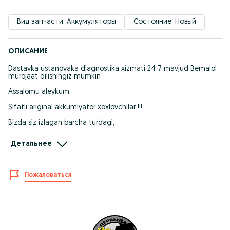
Вид запчасти: Аккумуляторы
Состояние: Новый
ОПИСАНИЕ
Dastavka ustanovaka diagnostika xizmati 24 7 mavjud Bemalol
murojaat qilishingiz mumkin
Assalomu aleykum
Sifatli ariginal akkumlyator xoxlovchilar !!!
Bizda siz izlagan barcha turdagi,
Yengil va Yuk tashuvchi transport vositalari
Детальнее
va maxsus texnikalar xamda quyosh panellar un kenng
assortment mavjud
Пожаловаться
Eng muhimi Halol savdo borini aytib sotamiz
Bulib tòlashga ribosiz halol nasiyaga foizsiz olishingiz mumkin
Qolgan maʼlumotlar tel orqali 247 ish faoliyatimiz
Тем, кто хочет качественный оригинальный аккумулятор!!! У