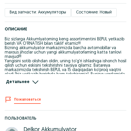
Вид запчасти: Аккумуляторы
Состояние: Новый
ОПИСАНИЕ
Biz sizlarga Akkumlyatorning keng assortimentini BEPUL yetkazib
berish VA O'RNATISH bilan taklif etamiz!!!
Bizning akkumulyator markazimizda barcha avtomobillar va
maxsus jihozlar uchun yangi akkumulyatorlarning katta tanlovi
mavjud!!!
Yangisini sotib olishdan oldin, uning to'g'ri ishlashiga ishonch hosil
qilish uchun eskisini tekshirishni tavsiya qilamiz. Batareya
markazimizda tekshirish BEPUL va 15 daqiqadan ko'proq vaqtni
oladi (biz yetkazib berishda ham tekshiramiz). Buning yordamida
siz byudjetni tejashingiz mumkin.
Детальнее
Shuningdek, bizdan quyidagi xizmatlarni olishingiz mumkin:
— Yangi va ishlatilgan batareyalarni sotish
— naqd va karta orqali toʻlov (terminal)
— Batareyani tekshiring (BEPUL, yangisini sotib olish shart emas)
Пожаловаться
- eski batareyalarga xizmat ko'rsatish
- batareyalarni zaryadlash
Biz mijozlarimizga telefon orqali bepul maslahat beramiz va har
ПОЛЬЗОВАТЕЛЬ
qanday avtomobil yoki uskuna uchun akkumulyator tanlashda
yordam beramiz.
Delkor Akkumulyator