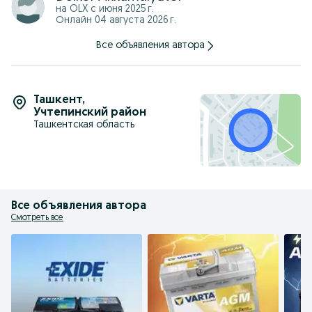
Biz Toshkent bo'ylab yangi akkumulyatorlarni bepul yetkazib
на OLX с
июня 2025 г.
beramiz.
Онлайн 04 августа 2026 г.
Narhlar eng kichkina hajmli akumlyatorlar uchun korsatilgan
Все объявления автора
Barcha mijozlarimiz uchun har qanday mashinaga BATAREYANI
O'RNATISH imkoniyati mavjud.
Bizning xodimlarimiz har qanday ob-havoda tezda ketishga
tayyor.
Ташкент
,
Учтепинский район
Biz barcha turdagi to'lovlarni qabul qilamiz:
Ташкентская область
1) karta;
2) naqd pul;
3) Tarjima;
4) QR kodi.
Shuningdek, biz quyidagi xizmatlarni taklif qilishimiz mumkin:
1) Har qanday quvvatdagi akkumulyatorlarga texnik xizmat
ko'rsatish;
Все объявления автора
2) Foydalanishga tayyor ishlatilgan batareyalarni eng past narxda
Смотреть все
sotish;
3) Ishlatilgan batareyalarni eng yuqori narxda qabul qilish.
Bizning filiallarimiz:
- Chilonzor
- Sergeli
- Yakkasaroy
- Yunusobod