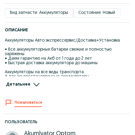
Вид запчасти: Аккумуляторы
Состояние: Новый
ОПИСАНИЕ
Аккумуляторы Авто.экспрессервис/Доставка+Установка
• Все аккумуляторные батареи свежие и полностью
заряжены
• Даем гарантию на Акб от 1 года до 2 лет
• Быстрая доставка аккумулятора до машины
Аккумуляторы на все виды транспорта.
А так же восстановленные аккумуляторы.,
Детальнее
Цена указана на мотоциклетный аккумулятор.
Цены от и выше
42Ah, 45Ah, 50Ah, 53Ah, 55Ah, 60Ah, 61Ah, 62Ah, 64Ah, 65Ah,
Пожаловаться
68Ah, 70Ah, 72Ah, 74Ah, 75Ah, 77Ah, 80Ah, 85Ah, 90Ah, 91Ah,
95Ah, 100Ah, 105Ah, 110Ah, 132Ah, 140Ah, 180Ah, 190Ah, 220Ah,
225Ah
Надежные аккумуляторы из Европы, России, Японии,
ПОЛЬЗОВАТЕЛЬ
Казахстана и Китай
СКИДКА при сдаче старого аккумулятора)
Akumlyator Optom