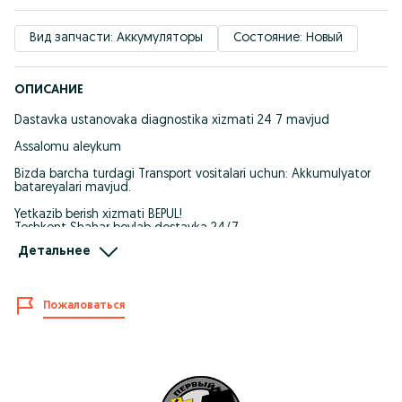
Вид запчасти: Аккумуляторы
Состояние: Новый
ОПИСАНИЕ
Dastavka ustanovaka diagnostika xizmati 24 7 mavjud
Assalomu aleykum
Bizda barcha turdagi Transport vositalari uchun: Akkumulyator
batareyalari mavjud.
Yetkazib berish xizmati BEPUL!
Toshkent Shahar boylab dostavka 24/7
Viloyatlargaham yetqazib berish xizmati mavjud.
Детальнее
HALOL SAVDO!
To'liq ma'lumot uchun murojat qiling!
Пожаловаться
Здравствуйте!
У нас есть для всех типов транспортных средств:
Аккумуляторные батареи.
Доставка БЕСПЛАТНАЯ!