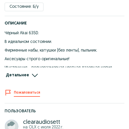
Состояние: Б/у
ОПИСАНИЕ
Чёрный Akai 635D.
В идеальном состоянии.
Фирменные набы, катушки (без ленты), пыльник.
Аксесуары строго оригинальные!
Инструкция - полноразмерная цветная лазерная копия.
Детальнее
Работает идеально.
Головы без следов износа.
Пожаловаться
Возможно прослушивание (г. Наманган)
Самовывоз приветствуется.
100 вольт, Японец.
ПОЛЬЗОВАТЕЛЬ
Цена окончательная.
clearaudiosett
на OLX с
июля 2022 г.
Оплата на карту (UZUM, HUMO, UZCARD)