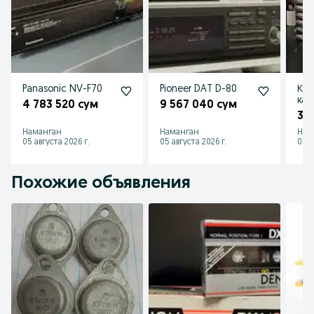
Panasonic NV-F70
Pioneer DAT D-80
Кач
кас
4 783 520 сум
9 567 040 сум
35
Наманган
Наманган
Нам
05 августа 2026 г.
05 августа 2026 г.
05 а
Похожие объявления