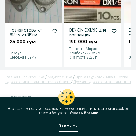
Транзисторы кт
DENON DX1/90 для
Elik
818гм кт819гм
коллекции
pic
25 000 сум
190 000 сум
12
Ташкент, Мирзо-
Караул
Улугбекский район
Нам
Сегодня в 09:47
01 августа 2026 г.
05 а
Главная
Электроника
Аудиотехника
Прочая аудиотехника
Прочая
аудиотехника - Наманганская область
Прочая аудиотехника - Наманган
КАТЕГОРИЯ
Этот сайт использует cookies. Вы можете изменить настройки cookies
ID:
63904511
в своeм браузере.
Узнать больше
Просмотров: 243
Закрыть
Позвонить / SMS
Сообщение