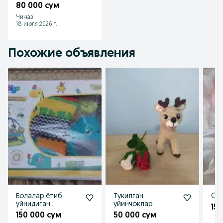
80 000 сум
Чиназ
18 июля 2026 г.
Похожие объявления
Болалар ётиб
Тукилган
Oʻyi
уйнидиган
уйинчоклар
15
уйинчоклар
150 000 сум
50 000 сум