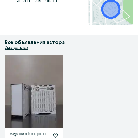
Ташкентская область
Все объявления автора
Смотреть все
ᴹᵃqˢᵃᵈˡᵃʳ ᵘᶜʰᵘⁿ ᵏᵃᵖⁱˡᵏᵃˡᵃʳ