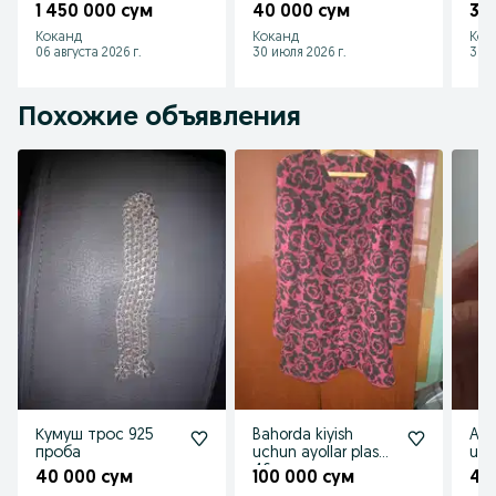
1 450 000 сум
40 000 сум
30
Коканд
Коканд
Кок
06 августа 2026 г.
30 июля 2026 г.
30 и
Похожие объявления
Кумуш трос 925
Bahorda kiyish
Aji
проба
uchun ayollar plashi.
46 razmer
40 000 сум
100 000 сум
40