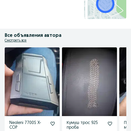
Все объявления автора
Смотреть все
Neoleni 7700S X-
Кумуш трос 925
Пе
COP
проба
мет