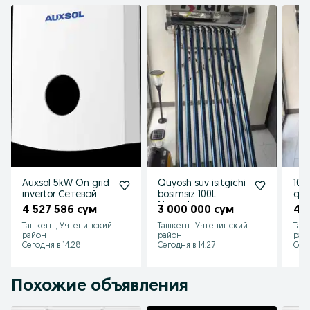
Auxsol 5kW On grid
Quyosh suv isitgichi
100
invertor Сетевой
bosimsiz 100L
quy
инвертор
Nerjavika
сол
4 527 586 сум
3 000 000 сум
4 1
мощностью 5 кВт
вод
Ташкент, Учтепинский
Ташкент, Учтепинский
Таш
район
район
рай
Сегодня в 14:28
Сегодня в 14:27
Сего
Похожие объявления