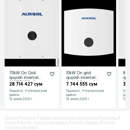
70kW On Grid
10kW On grid
80k
quyosh invertori
quyosh invertori
quy
AUXSOL&Kraft
Auxsol Сетевой
Aux
28 714 427 сум
7 744 555 сум
34
Сетевой
инвертор (1
сет
Ташкент, Учтепинский
Ташкент, Учтепинский
Таш
солнечный
Phase)220V
со
район
район
рай
инвертор
инв
16 июля 2026 г.
16 июля 2026 г.
19 и
Главная
Дом и сад
Товары для строительства/ремонта
Электрика
Другое
Другое - Ташкентская область
Другое - Ташкент
Другое -
Учтепинский район