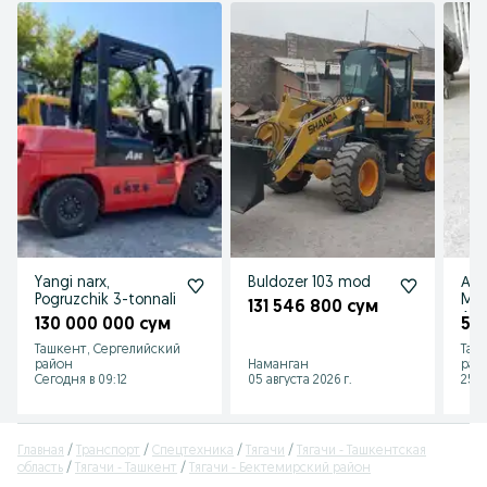
Yangi narx,
Buldozer 103 mod
Арм
Pogruzchik 3-tonnali
ME
131 546 800 сум
Ар
130 000 000 сум
5 
Ар
Ташкент, Сергелийский
Таш
кес
район
Наманган
рай
Сегодня в 09:12
05 августа 2026 г.
25 и
Главная
Транспорт
Спецтехника
Тягачи
Тягачи - Ташкентская
область
Тягачи - Ташкент
Тягачи - Бектемирский район