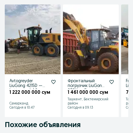
Avtogreyder
Фронтальный
Fro
LiuGong 4215D —
погрузчик LiuGong
Liu
katta otval 4,2m,
870H — Cummins,
— o
1 222 000 000 сум
1 461 000 000 сум
72
og‘ir ishlar uchun
автомат ZF
Ташкент, Бектемирский
Таш
Самарканд
район
рай
Сегодня в 10:47
Сегодня в 09:13
Сего
Похожие объявления