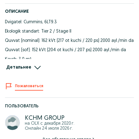
ОПИСАНИЕ
Dvigatel: Cummins, 6LT9.3
Ekologik standart: Tier 2 / Stage II
Quvvat (nominal): 162 kVt (217 ot kuchi / 220 ps) 2000 ayl./min da
Quvvat (sof): 152 kVt (204 ot kuchi / 207 ps) 2000 ayl./min da
Kovsh: 3,0 m³
Детальнее
Yuk ko‘tarish qobiliyati: 5550 kg
Transmissiya: Planetar, elektr uzatma almashtirish bilan
Пожаловаться
Yulqib olish kuchi: 168 kN
Ilgak o‘qi bo‘yicha ko‘tarilish balandligi: 4 114 mm
Tushirish balandligi: 3 037 mm
ПОЛЬЗОВАТЕЛЬ
Ishchi og‘irligi: 16 800 kg
KCHM GROUP
на OLX с
декабря 2020 г.
Двигатель Cummins, 6LT9.3.
Онлайн 24 июля 2026 г.
Экологический стандарт: Tier 2 / Stage II