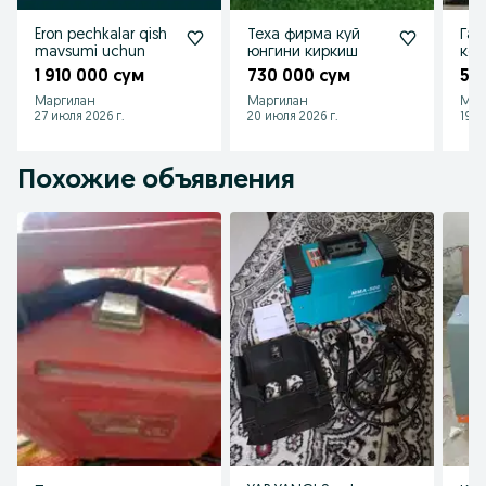
Eron pechkalar qish
Теха фирма куй
Газ
mavsumi uchun
юнгини киркиш
кел
1 910 000 сум
730 000 сум
58
Маргилан
Маргилан
Мар
27 июля 2026 г.
20 июля 2026 г.
19 и
Похожие объявления