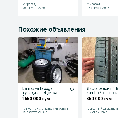
Мирабад
Мирабад
06 августа 2026 г.
06 августа 2026 г.
Похожие объявления
Damas va Laboga
Диска балон r14 1
тушадиган 14 диска
Kumho Solus новы
балон сотилади.
1 550 000 сум
350 000 сум
Ташкент, Чиланзарский район
Ташкент, Яшнабадск
05 августа 2026 г.
11 июля 2026 г.