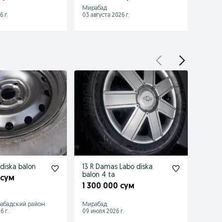
Мирабад
Мираб
6 г.
03 августа 2026 г.
03 авгу
diska balon
13 R Damas Labo diska
15 14 
balon 4 ta
va d
 сум
1 300 000 сум
1 25
абадский район
Мирабад
Ташке
6 г.
09 июля 2026 г.
06 авгу