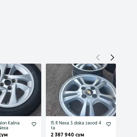
alon Kalina
15 R Nexa 3 diska zavod 4
 Nexa
ta
2 10
 сум
2 387 940 сум