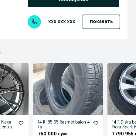
Сообщение
xxx xxx xxx
показать
е
l Nexa
14 R 185 65 Razmer balon 4
14 R Diska b
Jentra
ta
Piora Spark
750 000 сум
1 790 955