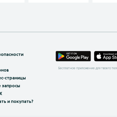
зопасности
Бесплатное приложение для твоего те
онов
ес-страницы
 запросы
X
ать и покупать?