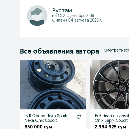
Рустам
на OLX с
декабря 2018 г.
Онлайн 04 августа 2026 г.
Все объявления автора
Смотреть вс
15 R Qoqon diska Spark
15 R diska universa
Nexa Onix Cobolt
Onix Saprk Cobolt 
Lasetti Epica
850 000 сум
2 984 925 сум