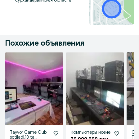
Сурхандарьинская область
Похожие объявления
Tayyor Game Club
Компьютеры новие
Gam
sotiladi.10 ta
Tay