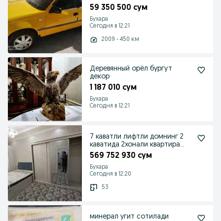
59 350 500 сум
Бухара
Сегодня в 12:21
2009 - 450 км
Деревянный орёл бургут
декор
1 187 010 сум
Бухара
Сегодня в 12:21
7 каватли лифтли домнинг 2
каватида 2хонали квартира
сотилади
569 752 930 сум
Бухара
Сегодня в 12:20
53
минерал угит сотилади