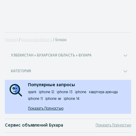
Главная
Бухарская область
Бухара
УЗБЕКИСТАН » БУХАРСКАЯ ОБЛАСТЬ » БУХАРА
КАТЕГОРИЯ
Популярные запросы
spark
iphone 12
iphone 13
iphone
квартира аренда
iphone 11
iphone se
iphone 14
Показать Полностью
Сервис объявлений Бухара
Показать Полностью
Объявления в Бухара на OLX.uz, раньше Torg.uz - на нашей интернет-площа