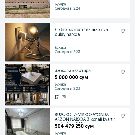
Бухара
Сегодня в 12:24
Eliktirik xizmati tez arzon va
qulay narxda
Бухара
Сегодня в 12:23
3хохоли квартира
5 000 000 сум
Бухара
Сегодня в 12:23
75
BUXORO, 7-MIKRORAYONDA
ARZON NARXDA 3 xonali kvartira
sotiladi. №862
504 479 250 сум
Бухара