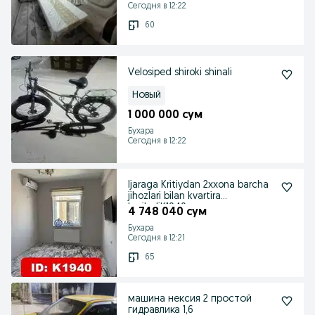
Сегодня в 12:22
60
Velosiped shiroki shinali
Новый
1 000 000 сум
Бухара
Сегодня в 12:22
Ijaraga Kritiydan 2xxona barcha
jihozlari bilan kvartira
beriladiK1940
4 748 040 сум
Бухара
Сегодня в 12:21
65
машина нексия 2 простой
гидравлика 1,6