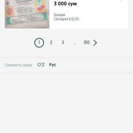
3 000 сум
Бухара
Сегодня в 12:20
1
2
3
...
100
O'Z
Рус
Сменить язык: